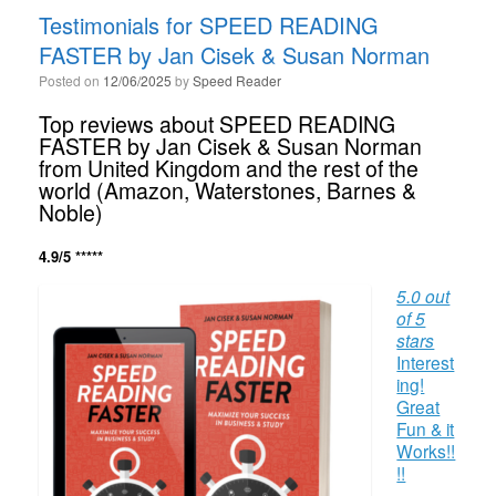
Testimonials for SPEED READING
FASTER by Jan Cisek & Susan Norman
Posted on
12/06/2025
by
Speed Reader
Top reviews about SPEED READING
FASTER by Jan Cisek & Susan Norman
from United Kingdom and the rest of the
world (Amazon, Waterstones, Barnes &
Noble)
4.9/5 *****
5.0 out
of 5
stars
Interest
ing!
Great
Fun & it
Works!!
!!