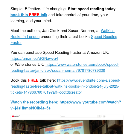
Simple. Effective. Life-changing.
Start speed reading today
–
book this
FREE
talk
and take control of your time, your
learning, and your mind.
Meet the authors, Jan Cisek and Susan Norman, at
Watkins
Books in London
presenting their latest books
Speed Reading
Faster
You can purchase Speed Reading Faster at Amazon UK:
https://amzn.eu/d/2Nawva4
or Waterstones UK:
https://www.waterstones.com/book/speed-
reading-faster/jan-cisek/susan-norman/9781786789228
Book this
FREE
talk here:
https://www.eventbrite.com/e/speed-
reading-faster-free-talk-at-watkins-books-in-london-24-july-2025-
tickets-1478667607619?aff=oddtdtcreator
Watch the recording here:
https://www.youtube.com/watch?
v=jJsHkmoNOIk&t=5s