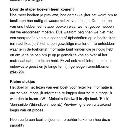
Door de stapel boeken heen komen!
Hoe meer boeken je previewt, hoe gemakkelijker het wordt om te
beslissen hoe nuttig of waardevol ze voor je zijn. De meesten
van ons hebben een stapel boeken waar we het gevoel hebben
dat we erdoorheen moeten. Dus waarom beginnen we niet met
een voorproefje van alle boeken of tijdschriften op je boekenkast
(en nachtkastje)? Het is een geweldige manier om te ontdekken
waar je in de toekomst informatie kunt vinden die je nodig hebt
en om je te helpen om je op je gemak te voelen over al het
materiaal dat je te lezen hebt. Er zal ook veel informatie in je
onbewuste geest en je lange termijn geheugen terechtkomen
(
zie>29
).
Kleine stukjes
Het doel bij het lezen van een boek voor feitelijke informatie is
om zo veel mogelijk informatie te krijgen door zo min mogelijk
woorden te lezen. (Wat Malcolm Gladwell in zijn boek ‘Blink’
‘dun-snijden/thin-slicen’ noemt.) Previewing is een uitstekend
begin van dit proces.
Hoe zou je een taart snijden om erachter te komen hoe deze
smaakt?