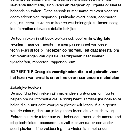
relevante informatie, archiveren en reageren op urgente of snel te
behandelen zaken. Deze aanpak is met name relevant voor het
doorbladeren van rapporten, juridische overzichten, contracten,
etc., om eerst te weten te komen wat belangrijk is. Indien nodig
kun je nadien relevante details bekijken.
De technieken in dit boek werken ook voor
online/digitale
teksten
, maar de meeste mensen passen veel van deze
technieken al toe bij het lezen op het web. Het gaat meestal om
het overbrengen van digitale vaardigheden naar boeken,
tijdschriften, rapporten, rapporten, enz.
EXPERT TIP
Draag de vaardigheden die je al gebruikt voor
het lezen van e-mails en online over naar andere materialen
.
Zakelijke boeken
De spd rdng technieken zijn grotendeels ontworpen om jou te
helpen om de informatie die je nodig heeft uit zakelijke boeken te
halen die je niet echt voor jouw plezier wilt lezen. Als je geniet
van de inhoud, dan kun je langzaam lezen als vrijetijdslezing.
Echter, als je de informatie wilt behouden, moet je de andere spd
rdng technieken toepassen. Je zult merken dat er een ander
soort plezier – fijne voldoening – te vinden is in het onder