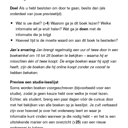
Doel
Als u hebt besloten om door te gaan, beslis dan (als
onderdeel van jouw previewtijd)
Wat is uw doel? (
>4
) Waarom ga je dit boek lezen? Welke
informatie wil je eruit halen? Wat ga je
doen
met de
informatie die je krijgt
Hoeveel tijd is de moeite waard om aan dit boek te besteden?
Jan’s ervaring
Jan brengt regelmatig een uur of twee door in een
boekwinkel om 15 tot 25 boeken te bekijken – waarna hij er
misschien één of twee koopt. De enige boeken waar hij spijt van
heeft, zijn de boeken die hij online koopt zonder ze vooraf te
hebben bekeken.
Preview een studie-leeslijst
Soms worden boeken voorgeschreven (bijvoorbeeld voor een
studie), zodat je geen keuze hebt over welke je moet lezen.
Echter, als student, breng een paar dagen vóór de cursus door
met het bekijken van alle boeken op je leeslijst. Je zult verbaasd
zijn over hoeveel je over het onderwerp leert en waar je
informatie kunt vinden wanneer je die nodig hebt – en het is een
uitstekende manier om een overzicht (
>25
) van een nieuw
onderwerp te krijgen.