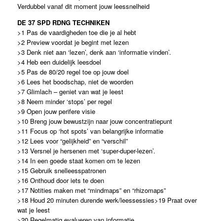
Verdubbel vanaf dit moment jouw leessnelheid
DE 37 SPD RDNG TECHNIKEN
>1 Pas de vaardigheden toe die je al hebt
>2 Preview voordat je begint met lezen
>3 Denk niet aan ‘lezen’, denk aan ‘informatie vinden’.
>4 Heb een duidelijk leesdoel
>5 Pas de 80/20 regel toe op jouw doel
>6 Lees het boodschap, niet de woorden
>7 Glimlach – geniet van wat je leest
>8 Neem minder ‘stops’ per regel
>9 Open jouw perifere visie
>10 Breng jouw bewustzijn naar jouw concentratiepunt
>11 Focus op ‘hot spots’ van belangrijke informatie
>12 Lees voor “gelijkheid” en “verschil”
>13 Versnel je hersenen met ‘super-duper-lezen’.
>14 In een goede staat komen om te lezen
>15 Gebruik snelleesspatronen
>16 Onthoud door iets te doen
>17 Notities maken met “mindmaps” en “rhizomaps”
>18 Houd 20 minuten durende werk/leessessies>19 Praat over
wat je leest
>20 Regelmatig evalueren van informatie