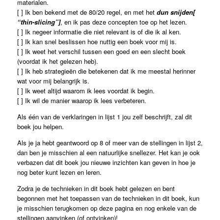
materialen.
[ ] Ik ben bekend met de 80/20 regel, en met het
dun snijden[
“thin-slicing”]
, en ik pas deze concepten toe op het lezen.
[ ] Ik negeer informatie die niet relevant is of die ik al ken.
[ ] Ik kan snel beslissen hoe nuttig een boek voor mij is.
[ ] Ik weet het verschil tussen een goed en een slecht boek
(voordat ik het gelezen heb).
[ ] Ik heb strategieën die betekenen dat ik me meestal herinner
wat voor mij belangrijk is.
[ ] Ik weet altijd waarom ik lees voordat ik begin.
[ ] Ik wil de manier waarop ik lees verbeteren.
Als één van de verklaringen in lijst 1 jou zelf beschrijft, zal dit
boek jou helpen.
Als je ja hebt geantwoord op 8 of meer van de stellingen in lijst 2,
dan ben je misschien al een natuurlijke snellezer. Het kan je ook
verbazen dat dit boek jou nieuwe inzichten kan geven in hoe je
nog beter kunt lezen en leren.
Zodra je de technieken in dit boek hebt gelezen en bent
begonnen met het toepassen van de technieken in dit boek, kun
je misschien terugkomen op deze pagina en nog enkele van de
stellingen aanvinken (of ontvinken)!