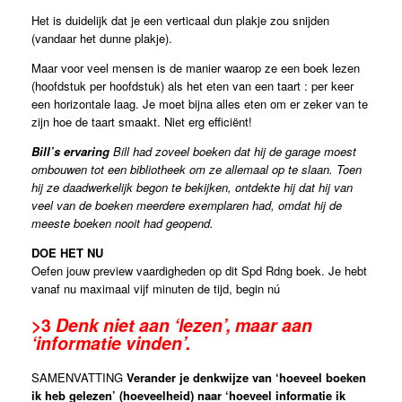
Het is duidelijk dat je een verticaal dun plakje zou snijden
(vandaar het dunne plakje).
Maar voor veel mensen is de manier waarop ze een boek lezen
(hoofdstuk per hoofdstuk) als het eten van een taart : per keer
een horizontale laag. Je moet bijna alles eten om er zeker van te
zijn hoe de taart smaakt. Niet erg efficiënt!
Bill’s ervaring
Bill had zoveel boeken dat hij de garage moest
ombouwen tot een bibliotheek om ze allemaal op te slaan. Toen
hij ze daadwerkelijk begon te bekijken, ontdekte hij dat hij van
veel van de boeken meerdere exemplaren had, omdat hij de
meeste boeken nooit had geopend.
DOE HET NU
Oefen jouw preview vaardigheden op dit Spd Rdng boek. Je hebt
vanaf nu maximaal vijf minuten de tijd, begin nú
>3
Denk niet aan ‘lezen’, maar aan
‘informatie vinden’.
SAMENVATTING
Verander je denkwijze van ‘hoeveel boeken
ik heb gelezen’ (hoeveelheid) naar ‘hoeveel informatie ik