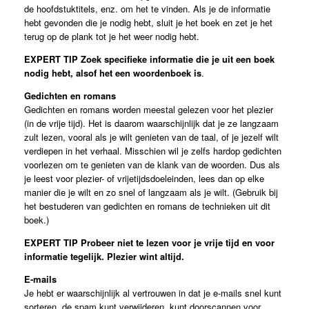
de hoofdstuktitels, enz. om het te vinden. Als je de informatie
hebt gevonden die je nodig hebt, sluit je het boek en zet je het
terug op de plank tot je het weer nodig hebt.
EXPERT TIP
Zoek specifieke informatie die je uit een boek
nodig hebt, alsof het een woordenboek is
.
Gedichten en romans
Gedichten en romans worden meestal gelezen voor het plezier
(in de vrije tijd). Het is daarom waarschijnlijk dat je ze langzaam
zult lezen, vooral als je wilt genieten van de taal, of je jezelf wilt
verdiepen in het verhaal. Misschien wil je zelfs hardop gedichten
voorlezen om te genieten van de klank van de woorden. Dus als
je leest voor plezier- of vrijetijdsdoeleinden, lees dan op elke
manier die je wilt en zo snel of langzaam als je wilt. (Gebruik bij
het bestuderen van gedichten en romans de technieken uit dit
boek.)
EXPERT TIP
Probeer niet te lezen voor je vrije tijd en voor
informatie tegelijk. Plezier wint altijd.
E-mails
Je hebt er waarschijnlijk al vertrouwen in dat je e-mails snel kunt
sorteren, de spam kunt verwijderen, kunt doorscannen voor