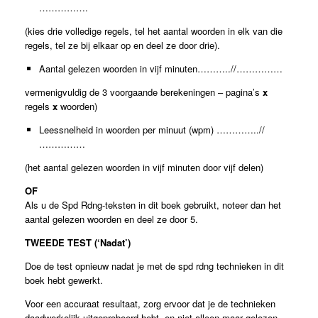
…………….
(kies drie volledige regels, tel het aantal woorden in elk van die
regels, tel ze bij elkaar op en deel ze door drie).
Aantal gelezen woorden in vijf minuten………..//……………
vermenigvuldig de 3 voorgaande berekeningen – pagina’s
x
regels
x
woorden)
Leessnelheid in woorden per minuut (wpm) …………..//
……………
(het aantal gelezen woorden in vijf minuten door vijf delen)
OF
Als u de Spd Rdng-teksten in dit boek gebruikt, noteer dan het
aantal gelezen woorden en deel ze door 5.
TWEEDE TEST (‘Nadat’)
Doe de test opnieuw nadat je met de spd rdng technieken in dit
boek hebt gewerkt.
Voor een accuraat resultaat, zorg ervoor dat je de technieken
daadwerkelijk uitgeprobeerd hebt, en niet alleen maar gelezen