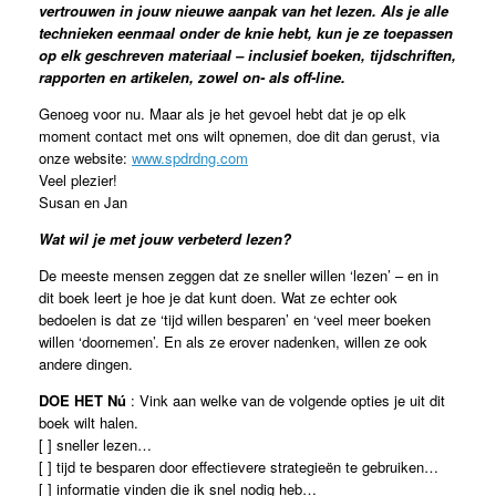
vertrouwen in jouw nieuwe aanpak van het lezen. Als je alle
technieken eenmaal onder de knie hebt, kun je ze toepassen
op elk geschreven materiaal – inclusief boeken, tijdschriften,
rapporten en artikelen, zowel on- als off-line.
Genoeg voor nu. Maar als je het gevoel hebt dat je op elk
moment contact met ons wilt opnemen, doe dit dan gerust, via
onze website:
www.spdrdng.com
Veel plezier!
Susan en Jan
Wat wil je met jouw verbeterd lezen?
De meeste mensen zeggen dat ze sneller willen ‘lezen’ – en in
dit boek leert je hoe je dat kunt doen. Wat ze echter ook
bedoelen is dat ze ‘tijd willen besparen’ en ‘veel meer boeken
willen ‘doornemen’. En als ze erover nadenken, willen ze ook
andere dingen.
DOE HET Nú
: Vink aan welke van de volgende opties je uit dit
boek wilt halen.
[ ] sneller lezen…
[ ] tijd te besparen door effectievere strategieën te gebruiken…
[ ] informatie vinden die ik snel nodig heb…