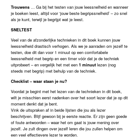
Trouwens
… Ga bij het testen van jouw leessnelheid en wanneer
je boeken leest, altijd voor ‘jouw beste begripssnelheid’ – zo snel
als je kunt, terwijl je begrijpt wat je leest.
SNELTEST
Veel van de afzonderlijke technieken in dit boek kunnen jouw
leessnelheid drastisch verhogen. Als we je aanraden om jezelf te
testen, doe dit dan voor 1 minuut op een comfortabele
leessnelheid met begrip en een timer vóór dat je de techniek
uitprobeert – en vergelijk het met een
1 minuut
lezen (nog
steeds met begrip) met behulp van de techniek.
Checklist
– waar staan je nu?
Voordat je begint met het lezen van de technieken in dit boek,
wilt je misschien eerst nadenken over het soort lezer dat je op dit
moment denkt dat je bent.
Vink de uitspraken af in beide lijsten die jou als lezer
beschrijven. Blijf gewoon bij je eerste reactie. Er zijn geen goede
of foute antwoorden – waar het om gaat is jouw mening over
jezelf. Je zult dingen over jezelf leren die jou zullen helpen om
een veel effectievere lezer te worden.