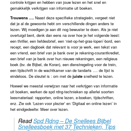
controle krijgen en hebben van jouw lezen en het snel en
gemakkelijk verkrijgen van informatie uit boeken.
Trouwens ….
Naast deze specifieke strategieën, vergeet niet
dat je al de gewoonte hebt om verschillende dingen anders te
lezen. Wij moedigen je aan dit nog bewuster te doen. Als je niet
overtuigd bent, denk dan eens na over hoe je het volgende leest:
een thriller, een liefdesbrief, een ‘niet-op-het-gras-lopen’-bord, een
recept, een dagboek dat relevant is voor je werk, een tekst van
een vriend, een brief van je bank over je rekening-courantkrediet,
een brief van je bank over hun nieuwe rekeningen, een religieus
boek (bv. de Bijbel, de Koran), een dienstregeling voor de trein,
een tijdschrift in de wachtkamer van de tandarts …. de lijst is
eindeloos. De sleutel is : om met de
juiste
snelheid te lezen.
Hoewel we meestal verwijzen naar het verkrijgen van informatie
uit boeken, werken de spd rdng-technieken op allerlei soorten
leesmateriaal: rapporten, online lezen, e-boeken, tijdschriften,
enz. Zie ook ‘Lezen voor plezier’ en ‘Digitaal en online lezen’ in
het eindgedeelte: Meer over lezen.
Read
Spd Rdng – De Snellees Bijbel
Snelleesboek met 37 Technieken, Tips