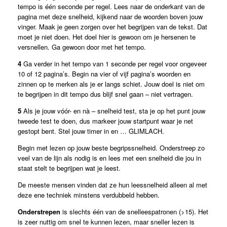
tempo is één seconde per regel. Lees naar de onderkant van de
pagina met deze snelheid, kijkend naar de woorden boven jouw
vinger. Maak je geen zorgen over het begrijpen van de tekst. Dat
moet je niet doen. Het doel hier is gewoon om je hersenen te
versnellen. Ga gewoon door met het tempo.
4
Ga verder in het tempo van 1 seconde per regel voor ongeveer
10 of 12 pagina’s. Begin na vier of vijf pagina’s woorden en
zinnen op te merken als je er langs schiet. Jouw doel is niet om
te begrijpen in dit tempo dus blijf snel gaan – niet vertragen.
5
Als je jouw vóór- en nà – snelheid test, sta je op het punt jouw
tweede test te doen, dus markeer jouw startpunt waar je net
gestopt bent. Stel jouw timer in en … GLIMLACH.
Begin met lezen op jouw beste begripssnelheid. Onderstreep zo
veel van de lijn als nodig is en lees met een snelheid die jou in
staat stelt te begrijpen wat je leest.
De meeste mensen vinden dat ze hun leessnelheid alleen al met
deze ene techniek minstens verdubbeld hebben.
Onderstrepen
is slechts één van de snelleespatronen (>15). Het
is zeer nuttig om snel te kunnen lezen, maar sneller lezen is