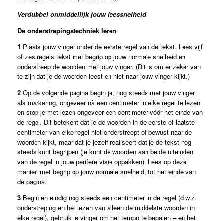
Verdubbel onmiddellijk jouw leessnelheid
De onderstrepingstechniek leren
1
Plaats jouw vinger onder de eerste regel van de tekst. Lees vijf
of zes regels tekst met begrip op jouw normale snelheid en
onderstreep de woorden met jouw vinger. (Dit is om er zeker van
te zijn dat je de woorden leest en niet naar jouw vinger kijkt.)
2
Op de volgende pagina begin je, nog steeds met jouw vinger
als markering, ongeveer nà een centimeter in elke regel te lezen
en stop je met lezen ongeveer een centimeter vóór het einde van
de regel. Dit betekent dat je de woorden in de eerste of laatste
centimeter van elke regel niet onderstreept of bewust naar de
woorden kijkt, maar dat je jezelf realiseert dat je de tekst nog
steeds kunt begrijpen (je kunt de woorden aan beide uiteinden
van de regel in jouw perifere visie oppakken). Lees op deze
manier, met begrip op jouw normale snelheid, tot het einde van
de pagina.
3
Begin en eindig nog steeds een centimeter in de regel (d.w.z.
onderstreping en het lezen van alleen de middelste woorden in
elke regel), gebruik je vinger om het tempo te bepalen – en het