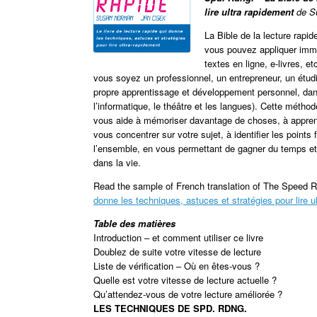
lire ultra rapidement
de S
La Bible de la lecture rapi
vous pouvez appliquer imméd
textes en ligne, e-livres, 
vous soyez un professionnel, un entrepreneur, un étudi
propre apprentissage et développement personnel, dans 
l’informatique, le théâtre et les langues). Cette métho
vous aide à mémoriser davantage de choses, à apprend
vous concentrer sur votre sujet, à identifier les points
l’ensemble, en vous permettant de gagner du temps et 
dans la vie.
Read the sample of French translation of The Speed 
donne les techniques, astuces et stratégies pour lire u
Table des matières
Introduction – et comment utiliser ce livre
Doublez de suite votre vitesse de lecture
Liste de vérification – Où en êtes-vous ?
Quelle est votre vitesse de lecture actuelle ?
Qu’attendez-vous de votre lecture améliorée ?
LES TECHNIQUES DE SPD. RDNG.