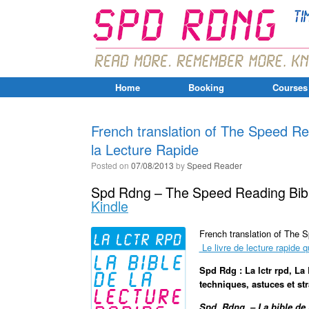
Home
Booking
Courses
French translation of The Speed Rea
la Lecture Rapide
Posted on
07/08/2013
by
Speed Reader
Spd Rdng – The Speed Reading Bible
Kindle
French translation of The 
Le livre de lecture rapide q
Spd Rdg : La lctr rpd, La
techniques, astuces et str
Spd. Rdng.
– La bible de 