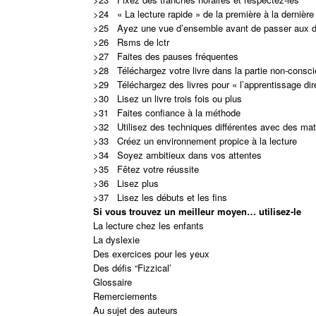
>24 « La lecture rapide » de la première à la dernière
>25 Ayez une vue d’ensemble avant de passer aux d
>26 Rsms de lctr
>27 Faites des pauses fréquentes
>28 Téléchargez votre livre dans la partie non-conscie
>29 Téléchargez des livres pour « l’apprentissage dir
>30 Lisez un livre trois fois ou plus
>31 Faites confiance à la méthode
>32 Utilisez des techniques différentes avec des matér
>33 Créez un environnement propice à la lecture
>34 Soyez ambitieux dans vos attentes
>35 Fêtez votre réussite
>36 Lisez plus
>37 Lisez les débuts et les fins
Si vous trouvez un meilleur moyen… utilisez-le
La lecture chez les enfants
La dyslexie
Des exercices pour les yeux
Des défis “Fizzical’
Glossaire
Remerciements
Au sujet des auteurs