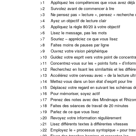
>1 Appliquez les compétences que vous avez déjà
>2 Survolez avant de commencer à lire
>3 Ne pensez pas « lecture », pensez « recherche d
>4 Ayez un objectif de lecture clair
>5 Appliquez la règle 80/20 à votre objectif
>6 Lisez le message, pas les mots
>7 Souriez – appréciez ce que vous lisez
>8 Faites moins de pauses par ligne
>9 Ouvrez votre vision périphérique
>10 Guidez votre esprit vers votre point de concentra
>11 Concentrez-vous sur les « points forts » d’inform
>12 Recherchez en lisant les similarités et les différ
>13 Accélérez votre cerveau avec « de la lecture ultr
>14 Mettez-vous dans un bon état d’esprit pour lire
>15 Déplacez votre regard en suivant les schémas de
>16 Pour mémoriser, soyez actif
>17 Prenez des notes avec des Mindmaps et Rhizo
>18 Faites des séances de travail de 20 minutes
>19 Parlez de ce que vous lisez
>20 Revoyez votre information régulièrement
>21 Lisez différents textes à différentes vitesses
>22 Employez le « processus syntopique » pour travail
>23 Fixez des tranches horaires et respectez-les