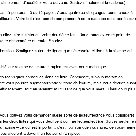
t simplement d’accélérer votre cerveau. Gardez simplement la cadence).
dant à peu près 10 ou 12 pages. Après quatre ou cinq pages, commencez à
effleurez. Votre but n’est pas de comprendre à cette cadence donc continuez 
s allez faire maintenant votre deuxième test. Donc marquez votre point de
votre chronomètre en route. Souriez.
ension. Soulignez autant de lignes que nécessaire et lisez à la vitesse qui
ublé leur vitesse de lecture simplement avec cette technique.
res techniques contenues dans ce livre. Cependant, si vous mettez en
ment vous pourrez augmenter votre vitesse de lecture, mais vous devriez aussi
us efficacement, tout en retenant et utilisant ce que vous avez lu beaucoup plus
 vous pouvez vous demander quelle sorte de lecteur/lectrice vous considérez
ns les deux listes qui vous décrivent comme lecteur/lectrice. Suivez seulemen
 ou fausse – ce qui est important, c’est l’opinion que vous avez de vous-même
s aideront à devenir un lecteur ultra rapide.