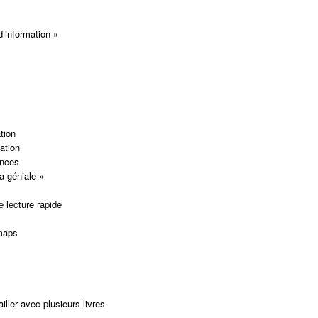
’information »
tion
ation
ences
a-géniale »
 lecture rapide
maps
ler avec plusieurs livres